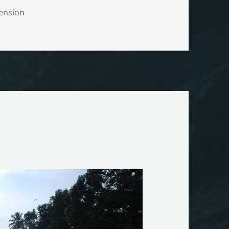
ension
d: Des Wikingers Büchertruhe [Rezension] Stephan Lethaus