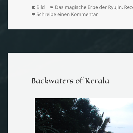
Format
Kategorien
Bild
Das magische Erbe der Ryujin
,
Rez
zu Die Buchmai
Schreibe einen Kommentar
Backwaters of Kerala