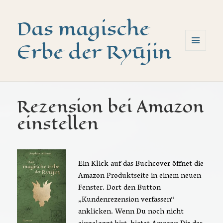
Das magische
Erbe der Ryūjin
MENÜ
UND
WIDGETS
Rezension bei Amazon
einstellen
Ein Klick auf das Buchcover öffnet die
Amazon Produktseite in einem neuen
Fenster. Dort den Button
„Kundenrezension verfassen“
anklicken. Wenn Du noch nicht