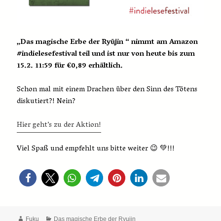
„Das magische Erbe der Ryūjin “ nimmt am Amazon
#indielesefestival teil und ist nur von heute bis zum
15.2. 11:59 für €0,89 erhältlich.
Schon mal mit einem Drachen über den Sinn des Tötens
diskutiert?! Nein?
Hier geht’s zu der Aktion!
Viel Spaß und empfehlt uns bitte weiter 😉 💚!!!
Autor
Kategorien
Fuku
Das magische Erbe der Ryujin