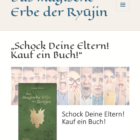
Erbe der Ryūjin
MENÜ
UND
WIDGETS
„Schock Deine Eltern!
Kauf ein Buch!“