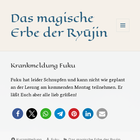
Das magische
Erbe der Ryūjin
MENÜ
UND
WIDGETS
Krankmeldung Fuku
Fuku hat leider Schnupfen und kann nicht wie geplant
an der Lesung am kommenden Montag teilnehmen. Er
läßt Euch aber alle lieb grüßen!
Format
Autor
Kategorien
Kurzmitteilung
Fuku
Das magische Erbe der Ryujin
,