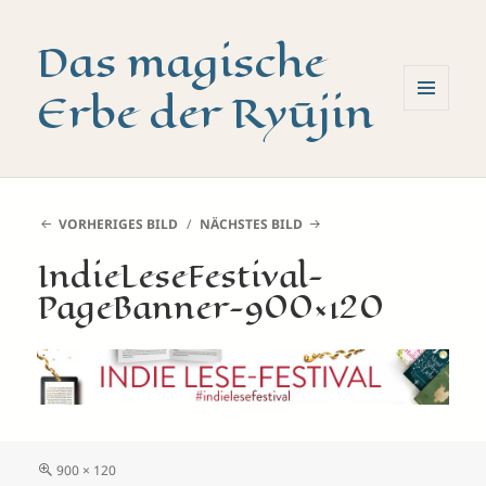
Das magische
Erbe der Ryūjin
MENÜ
UND
WIDGETS
VORHERIGES BILD
NÄCHSTES BILD
IndieLeseFestival-
PageBanner-900×120
Volle
900 × 120