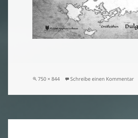
Volle
z
750 × 844
Schreibe einen Kommentar
Größe