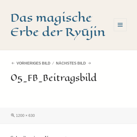
Das magische
Erbe der Ryūjin
MENÜ
UND
WIDGETS
VORHERIGES BILD
NÄCHSTES BILD
05_FB_Beitragsbild
Volle
1200 × 630
Größe