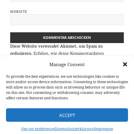
WEBSITE
Diese Website verwendet Akismet, um Spam zu
reduzieren.
Erfahre, wie deine Kommentardaten
verarbeitet werden.
Manage Consent
To provide the best experiences, we use technologies like cookies to
Beitragsnavigation
store and/or access device information. Consenting to these technologies
ZURÜCK
will allow us to process data such as browsing behavior or unique IDs
Karte von Skaiyles
Vorheriger
on this site. Not consenting or withdrawing consent, may adversely
Beitrag:
affect certain features and functions.
WEITER
Vorableser
Nächster
ACCEPT
Beitrag:
© Copyright – 2026 Stephan Lethaus |
Impressum
|
Datenschutz
Opt-out preferences
Datenschutzerklärung:
Impressum