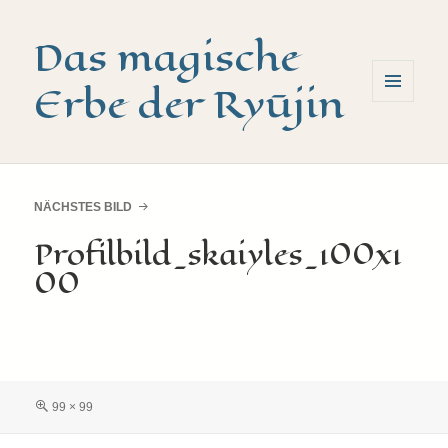
Das magische
Erbe der Ryūjin
MENÜ
UND
WIDGETS
NÄCHSTES BILD
Profilbild_skaiyles_100x1
00
Volle
99 × 99
Größe